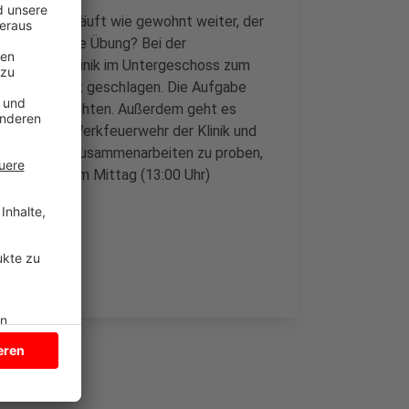
inikbetrieb läuft wie gewohnt weiter, der
och warum die Übung? Bei der
s lagert die Klinik im Untergeschoss zum
 Behälter leck geschlagen. Die Aufgabe
s Leck abzudichten. Außerdem geht es
rbeiten die Werkfeuerwehr der Klinik und
wichtig das Zusammenarbeiten zu proben,
ng soll bis zum Mittag (13:00 Uhr)