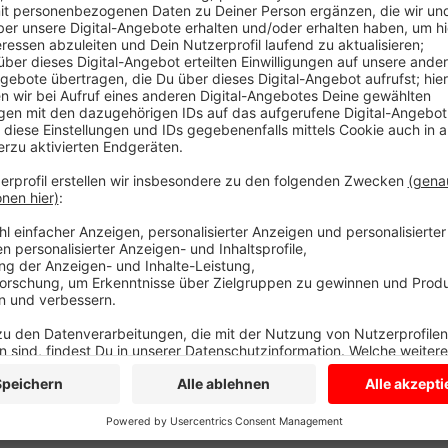
Besucher sehen deshalb viele Feuerwehrautos. Der Kl
Zugang für Besucher ist uneingeschränkt möglich. D
Strahlentherapie fällt teilweise Abfallwasser an. Da
Abstrahlen zwischen. In dem Übungsszenario ist der
der Feuerwehr ist es den Bereich zu sichern und da
darum mögliche Verletzte zu retten. Bei der Übung a
die Feuerwehr der Stadt Münster zusammen. Es ist 
damit im Ernstfall jeder weiß, was zu tun ist. Die Übu
abgeschlossen sein.
Anzeige