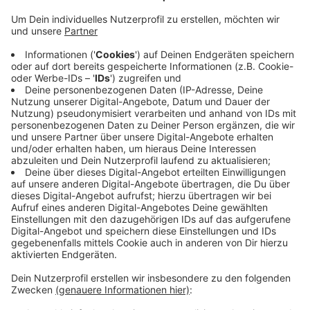
Veröffentlicht:
Mittwoch, 07.06.2023 17:02
Anzeige
Der Frage, ob Prävention wirken kann und wenn ja wie
widmet sich jetzt ein Forscherteam. Die Forscher
wollen sich die Situationen in Kirchengemeinden, Kitas
und Schulen anschauen und unter anderem
Beschäftigte dort aber auch Eltern befragen. Das
Forschungsprojekt läuft bis Ende Juli kommenden
Jahres.
Anzeige