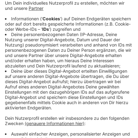
Anzeige
Die Kätzchen sind im September im Zoo zur Welt
gekommen und entwickeln sich prächtig, sagt ein
Tierarzt. Ein genereller Gesundheitscheck und erste
Untersuchungen waren alle unauffällig. Geparde gelten
als gefährdet. Die Nachzuchten im Allwetterzoo sind
somit ein wichtiger Bestandteil für den Arterhalt.
Anzeige
Anzeige