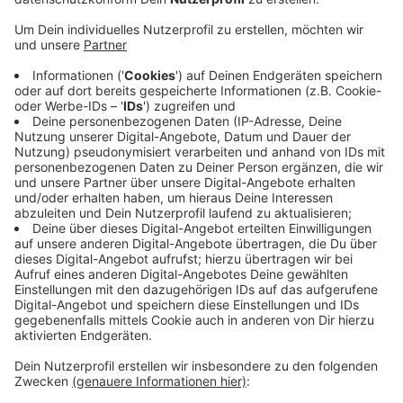
Die Polizei unterstützt die Aktion, außerdem sind
Arbeitsschützer der Bezirksregierung dabei und
Mitarbeiter des Gesundheitsamtes der Stadt Münster.
Die Kontrolleure haben dabei ein Auge auf
Schwarzarbeit, wie es mit dem Mindestlohn aussieht
und ob das Unternehmen die Hygiene-Regeln einhält.
Nach dem Corona-Ausbruch bei Westfleisch in
Coesfeld überprüft das Land verstärkt die
Arbeitsbedingungen in fleischverarbeitenden
Betrieben. Das ist auch heute wieder Thema im NRW-
Landtag. Die SPD fordert ein Ende der Ausbeutung in
der Fleischindustrie.
Anzeige