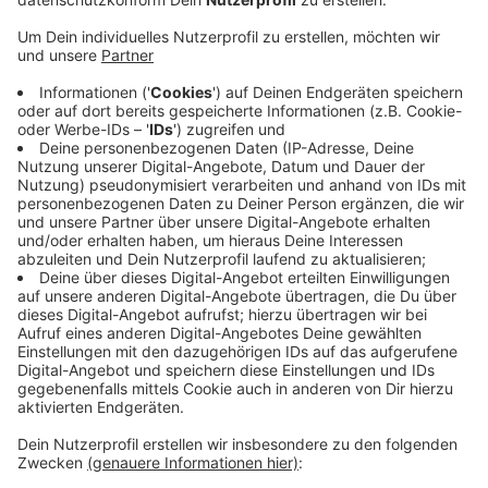
Anzeige
Der Bereich Berliner Platz auf der hinteren Seite des
Bahnhofs soll sich massiv verändern. Bahn, Stadt
Münster und andere Partner haben eine
entsprechende Absichtserklärung unterzeichnet. Dort
sollen alte Gebäude weichen und u.a. ein Hotel- und
Dienstleistungsstandort sowie eine Polizeiwache
entstehen. Das Umfeld des Bahnhofs gilt heutzutage
als Kriminalitätsschwerpunkt. Alle Pläne rund um den
Berliner Platz am Hauptbahnhof Münster lesen Sie
HIER!
Anzeige