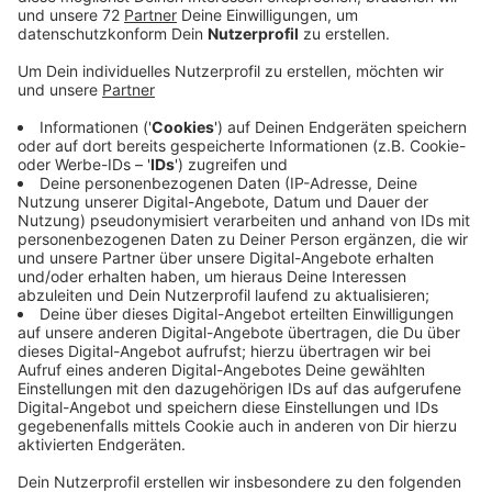
Doch gerade in der Pflegebranche ist es schwer,
Fachkräfte zu finden. Deshalb sind neue Wege nötig,
um beispielsweise Familien mit Kindern
entgegenzukommen. An der Schule für Pflegeberufe
an der Uniklink Münster gibt es ab August zum ersten
mal eine Ausbildung in Teilzeit. Die Ausbildung dauert
dann ein Jahr länger, vier, statt drei Jahre. Der
Abschluss bleibt gleich. Ein Modell, dass in anderen
Bereichen Schule machen könnte. Weitere
Informationen unter ausbildung.ukmuenster.de oder im
Sekretariat der Schule für Pflegeberufe per Telefon
0251 83-55011 oder Mail an pflegeschule@­
ukmuenster.de.