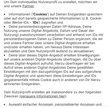
Was da auf die Uni Baskets zukommt verdeutlichen
zwei Zahlen. Trier hat aktuell 11 Partien in Folge
gewonnen und in der ganzen Saison daheim bislang nur
einmal verloren. Die Uni Baskets befinden sich zur Zeit
im Kampf um einen Platz in den Play Offs, also der
Aufstiegsrunde. Die Begegnung beginnt in Trier heute
Abend um 19:30 Uhr.
Anzeige
Anzeige