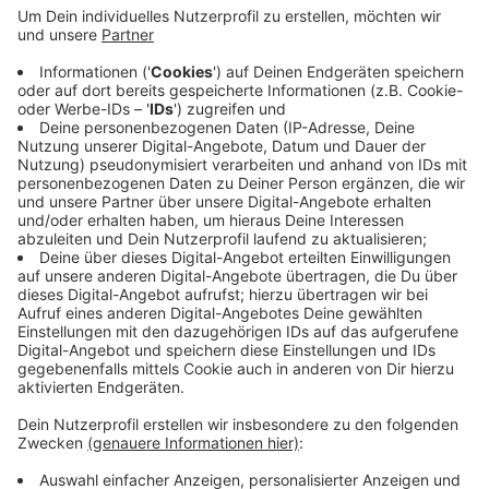
Die Preußen spielen zu Hause gegen Waldhof
Mannheim. Die ärgerliche Niederlage in Essen und vier
verletzte Spieler drücken etwas auf die Stimmung.
Trotzdem ist Preußen Trainer Sascha Hildmann mit
Blick auf heute optimistisch. Denn seine Mannschaft
habe in den letzten Spielen eine gute Leistung gezeigt
- auch in Essen. Anpfiff im Preußenstadion in Münster
ist nachher um 14 Uhr. Der Verein rechnet mit 9000 bis
9500 Fans.
Anzeige
Anzeige