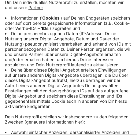
Die Preußen spielen zu Hause gegen den 1. FC Kaan
Marienborn aus Siegen. Stadionsprecher Martin
Kehrenberg aus Ascheberg hofft auf einen Heimsieg
gegen einen schweren Gegner, der nicht umsonst
aufgestiegen ist. Preußen Münster gegen den 1. FC
Kaan Marienborn. Anpfiff im Preußenstadion in
Münster ist heute um 14 Uhr.
Anzeige
Anzeige