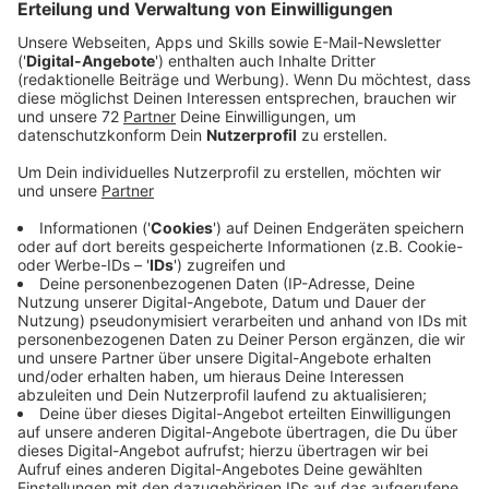
Die Zahl der Tatverdächtigen und Opfer hat sich
erhöht. Inzwischen gebe es 18 Verdächtige und sechs
identifizierte Opfer im Kindesalter, teilte NRW-
Innenminister Herbert Reul heute im Innenausschuss
des Landtags mit. Sieben Verdächtige säßen nach wie
vor in Untersuchungshaft. Zunächst waren drei Opfer
im Alter zwischen fünf und zwölf Jahren ermittelt
worden. Hinzu kamen nach Angaben der Polizei zwei
Kinder, deren Väter Anzeige erstattet hätten. Die
Anzeigen richteten sich nicht gegen den 27 Jahre
alten Hauptverdächtigen, der bereits zweimal wegen
des Besitzes von Kinderpornografie vorbestraft ist. Im
Fall des sechsten Opfers werde noch ermittelt, sagte
ein Sprecher der Polizei. Die Zahl der Tatverdächtigen
in dem erst Anfang Juni öffentlich gewordenen Fall
stieg um 7 auf jetzt 18. Die Verdächtigen kommen aus
mehreren Bundesländern. Es dauerte rund eineinhalb