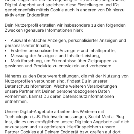
Jahre, bis der monströse Missbrauchsfall aufgedeckt
werden konnte. Denn die mutmaßlichen Täter hatten
mit hoch komplizierten Verschlüsselungstechniken
gearbeitet. Erstmals waren Ermittler des
Landeskriminalamts im Oktober 2018 bei der
Auswertung kinderpornografischer Dateien in einem
Tauschnetzwerk im Internet dem Fall auf die Spur
gekommen. Die ermittelten IP-Adressen führten zu
einem landwirtschaftlichen Betrieb im Kreis Coesfeld,
wo der Hauptverdächtige als Computer-Experte
arbeitete. Im Mai 2019 sei die Wohnung des heute 27-
Jährigen durchsucht worden. Doch habe es noch
Monate gedauert, bis sein sichergestelltes
Smartphone und Tablet entsperrt werden konnten,
sagte heute der Innenminister. Erst ab November sei
das erste Mal Material zugänglich geworden. Eine
Festplatte auf dem Rechner des Mannes konnte von
der Polizei erst im März entschlüsselt werden. Die
Beamten hätten per Fleißarbeit auf einem Handy