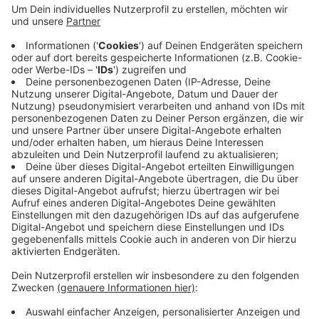
Für Münsters Trainer Björn Harmsen ist klar, wenn sein
Team voll konzentriert und durchgängig auf hohem
Niveau spielt, ist möglicherweise etwas drin. Jena
ist leicht favorisiert. Allerdings läuft es für das Team
aus Thüringen in dieser Saison sehr unrund. Die
Begegnung Jena gegen die WWU Baskets Münster
beginnt heute Abend um 19:00 Uhr. Sie sehen das Spiel
kostenlos live im Internet bei Sportdeutschland TV.
Anzeige
Anzeige