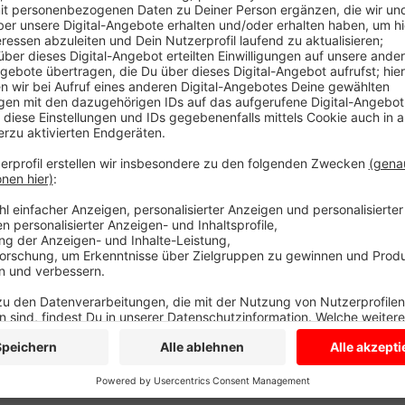
Gold gewinnt Jessica von Bredow-Werndl und Silber 
haben bereits mit dem Deutschen Team Gold gewon
Für Fußballer Amos Pieper aus Nordkirchen sind die 
Deutsche Mannschaft erreicht gegen die Elfenbeink
Sie ist damit nach der Vorrunde ausgeschieden.
Anzeige