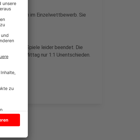
Isabell Werth im Einzelwettbewerb. Sie
nen.
olympischen Spiele leider beendet. Die
üste heute Mittag nur 1:1 Unentschieden.