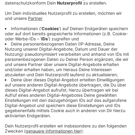
Veröffentlicht:
Montag, 18.05.2026 17:37
Anzeige
Rund 40 Teilnehmer hatten innerhalb von vier Tagen
etwa 600 km auf dem Rennrad zurückgelegt und dabei
diese neue Rekordspendensumme für Kinder in Not
gesammelt. Die Spendengelder gehen komplett an die
vom Ex-Fußball-Bundestrainer Jürgen Klinsmann
gegründete Stiftung AGAPEDIA sowie an den Roten
Keil Senden - er engagiert sich für Missbrauchsopfer
und gegen Kinderprostitution. Startpunkt der Radtour
war am Feiertag am Flughafen in Greven im
Nachbarkreis Steinfurt, Ziel war Sonntag der
Prinzipalmarkt in Münster.
Anzeige