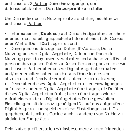
Veröffentlicht:
Donnerstag, 27.11.2025 16:44
Anzeige
Der Tourismusverein für das Münsterland hatte die
Studie erneut in Auftrag gegeben. Denn die Studie
berücksichtige beispielsweise anders als andere
Statistiken nicht nur Übernachtungszahlen, sondern
beispielsweise auch Dauercamper oder
Tagesbesucher. Auch sie erzeugen erhebliche
Umsätze beim Einkaufen oder Essen gehen, sagt der
Tourismusverein. Und die Untersuchung jetzt zeige
eindrucksvoll: der Tourismus im Münsterland ist eine
stetig wachsende Wirtschaftsbranche der Region.
Umgerechnet entspreche die touristische
Wertschöpfung etwa 30.000 Vollzeitstellen. Das
zeige, welchen Beitrag der Tourismus zur Sicherung