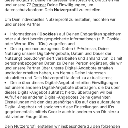
vergangenes Jahr seinen Übernachtungsrekord
aus dem Vorjahr 2024 - zeigen heute Zahlen der
Landestatistiker.
Veröffentlicht:
Montag, 23.02.2026 14:56
Anzeige
Das zeigt, dass der Tourismusverein fürs Münsterland
die richtigen Wege geht, sagt er. Um die Region noch
attraktiver als Reiseziel zu machen, sei es wichtig
weiterhin eine Regionalmarke Münsterland aufzubauen
- mit regionalen Partnern und entsprechender
Werbung. Die wirtschaftliche Lage mit deutlich
gestiegenen Betriebskosten und immer mehr
Bürokratie sowie der zunehmende Fachkräftemangel
fordern die Branche aber auch heraus - um gegenüber
anderen Regionen weiter konkurrenzfähig zu bleiben,