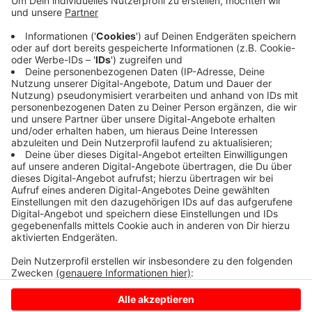
Anmeldeschluss ist der 05. Oktober.
Mehr Infos gibt es
HIER.
Und anmelden können Sie sich per Mail an:
feriencamp@spielmannszug-coesfeld.de
Anzeige
Anzeige
Anzeige