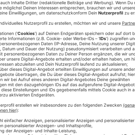
(dpa) - Per App können Menschen in Nordrhein-Westfa
Zuhause vor Überflutung, Starkregen oder Hochwasse
Wirtschaftsverbänden Emschergenossenschaft und
App" soll in den kommenden Monaten landesweit ausge
Umwelt
und Kommunales mitteilten. Bisher könnten 
Bottrop, Essen, Gelsenkirchen, Gladbeck, Herne 
Anzeige
©
picture alliance/dpa | Marius Becker
Anzeige
Hochwasser-Risiken für jede beliebige Adr
Anzeige