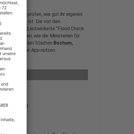
len künftig prüfen, wie gut ihr eigenes
r geschützt ist. Die von den
 Lippeverband
entwickelte "Flood Check
rollt werden, wie die Ministerien für
nur Bürger in den Städten
Bochum,
und Herten
die App nutzen.
esse in NRW