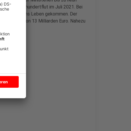
war die Jahrhundertflut im Juli 2021. Bei
9 Menschen ums Leben gekommen. Der
en in Höhe von 13 Milliarden Euro. Nahezu
.