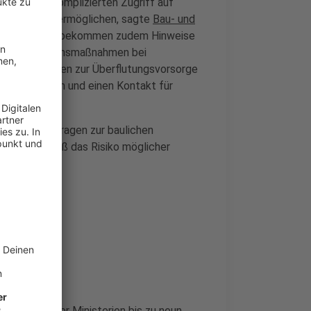
ellen und unkomplizierten Zugriff auf
Immobilie zu ermöglichen, sagte
Bau- und
utzer der App bekommen zudem Hinweise
ie zu Verhaltensmaßnahmen bei
re Aktivitäten zur Überflutungsvorsorge
rte hinweisen und einen Kontakt für
eantworten Fragen zur baulichen
elt, wie groß das Risiko möglicher
e ist.
h Angaben der Ministerien bis zu neun