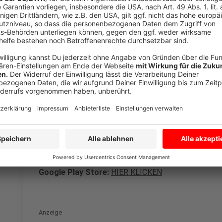
Monate. Anlass für das digitale Vorsorge-Instrument 
der Hochwasserkatastrophe waren allein in NRW 4
Starkregen und die Wasserfluten verursachten Schäd
die Hälfte aller Städte und Gemeinden war betroffen
Anzeige
Hier könnt ihr die App downloaden
Anzeige
Apple Store:
HIER KLICKEN
Google Play Store:
HIER KLICKEN
Anzeige