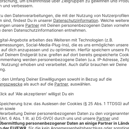
Ziel sei es, allen Bürgerinnen und Bürgern einen schn
Informationen zur konkreten Gefährdungslage ihrer 
Kommunalministerin Ina Scharrenbach (CDU)
. Die N
zum baulichen Schutz ihrer eigenen vier Wände sow
Hochwasser. In der App können die Kommunen auch ih
darstellen, auf die kommunale Starkregengefahrenka
Fragen bereitstellen.
Nutzer geben in die App ihre Wohnadresse ein und b
Beschaffenheit des Wohnobjektes. Daraus wird ermitt
Starkregen- und Hochwassergefahren für die Immobili
Anzeige
Ausrollen der App dauert Monate
Anzeige
Das landesweite Ausrollen der neuen App dauert nac