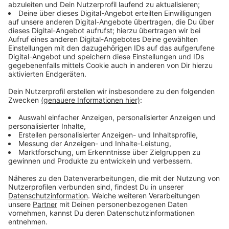
Die größten Umstände gelten weiter für
Ungeimpfte
Anzeige
Ungeimpfte müssen weiter mit den größten
Einschränkungen bei Reisen ins EU-Ausland rechnen.
Sie müssen weiter einen negativen Schnell- oder PCR-
Test vorlegen. In einige Länder dürfen sie allerdings
gar nicht erst einreisen, etwa Finnland. In anderen
Ländern wie Italien gilt eine Quarantäne-Pflicht für
Ungeimpfte
. Eine Übersicht über die aktuellen Regeln
in den jeweiligen Ländern gibt es
HIER
Anzeige
Diese Reise-Regeln sollen in der EU gelten
Anzeige