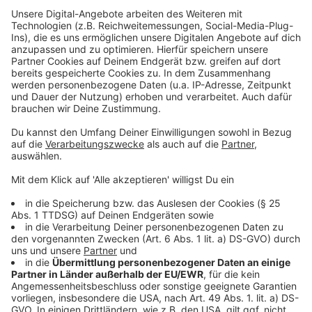
Der Impfstatus soll 270 Tage gelten. Das heißt,
wer seinen Impfstatus nicht verlieren will, muss
sich boostern lassen. Dafür sollen Menschen mit
Booster auch keinen zusätzlichen Test machen
müssen.
Der Genesenen-Status soll nur noch sechs
Monate lang gelten. Wer eine überstandene
Coronainfektion nachweisen kann, soll bei Reisen
innerhalb der Europäischen Union keinen Test
mehr brauchen.
Auch Ungeimpfte sollen überall einreisen dürfen.
Allerdings nur, wenn sie einen einen negativen
PCR-Test (max. 72 Stunden vor der Abreise) oder
einen negativen Antigen-Schnelltest (nicht älter
als 24 Stunden) vorweisen können.
Anzeige