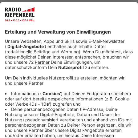
Veröffentlicht:
Montag, 31.01.2022 10:29
Anzeige
Die Omikron-Welle rollt durch Europa. Einige Länder
lockern trotzdem - andere verschärfen die
Maßnahmen. Die Regeln unterscheiden sich teils
erheblich von Land zu Land. Das hat vor allem für
Genesene und Ungeimpfte Folgen. Sie sollten sich vor
der Einreise in ein Land mit den jeweiligen Regeln
vertraut machen. Relativ problemlos ist dagegen das
Reisen für Geimpfte. Das gilt besonders für einen
relativ aktuellen Impfschutz, wie dem Booster.
Anzeige