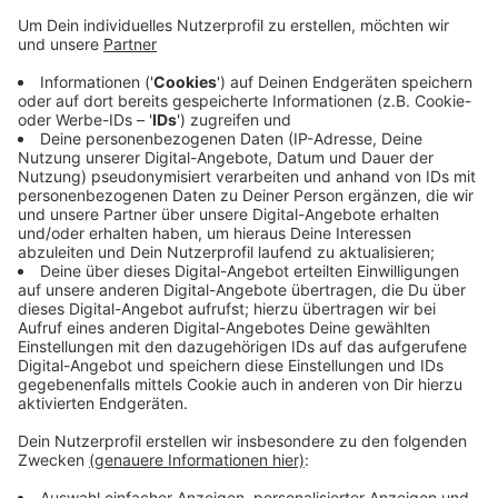
Anzeige
Arbeiter sorgen noch für Licht. Außerdem fehlen noch
Schilder und ein Zaun. Der soll verhindern, dass
Autofahrer an einer abschüssigen Stelle über die
Kante fahren. Am Montag in einer Woche (20.5.) will
die Gemeinde den Parkplatz freigeben. Über 20 neue
Parkplätze stehen Ihnen dann auf der früheren
Gartenfläche zur Verfügung. Der liegt auch günstig für
Besucher des Ortskerns und des Sportplatzes.
Anzeige