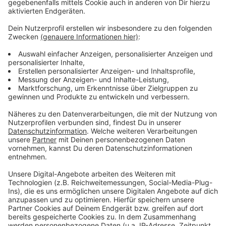
- rund 1,75 Meter
- kurze dunkle Haare
- braune Jacke
- dunkle Hose
- sprach Hochdeutsch
Die Polizei fragt, wer diese Person, Autos mit
auswärtigen Kennzeichen sowie Taxis zur Abholzet
oder im Vorfeld im Bereich Dorfstraße in Capelle
gesehen hat. Hinweise nimmt die Polizei in
Lüdinghausen unter 02591-7930 entgegen.
Anzeige