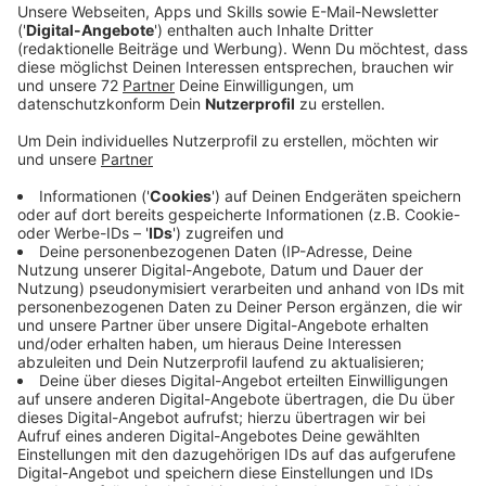
Anzeige
Unbekannte waren bei einer Frau mit einer Variante der
Falschen Polizisten-Masche erfolgreich. Jemand habe
in ihrem Namen Waren im Wert von 4 000 Euro bestellt
hat und für die Ermittlungen müsse sie ihre EC-Karte
samt PIN übergeben benötige. Anderthalb Stunden
redete einer der Betrüger am Telefon auf die Frau ein
bis diese Karte und PIN schließlich an Komplizen
übergab. Damit wurde Bargeld im vierstelligen Bereich
abgehoben.
Der Täter konnte wie folgt beschrieben werden:
- männlich
- circa 25 Jahre