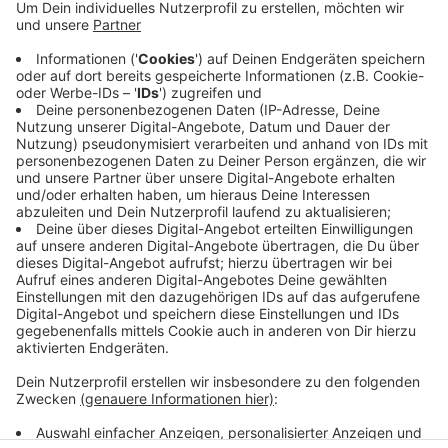
Nachbarn waren aufgeschreckt - Rauchmelder
schrillten, Feuergeruch lag in der Luft und die
betroffene Wohnung in der Schubertstraße war total
verraucht. Die Bewohner hatten sich rechtzeitig in
Sicherheit gebracht. Die Feuerwehr löschte das
angebrannte Essen und lüftete gut durch. Rund 40
Feuerwehrleute waren im Einsatz.
Anzeige
Anzeige