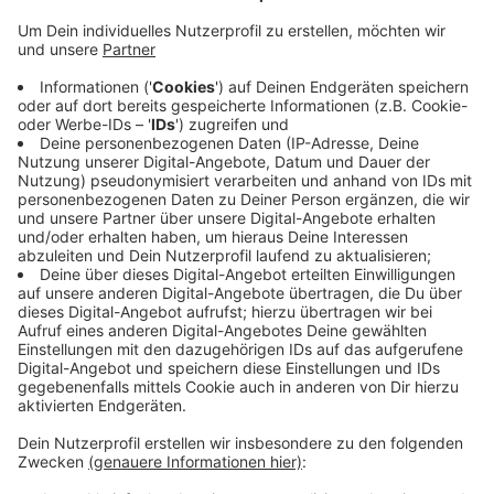
Darauf weisen Abwasserbetriebe im Kreis Coesfeld
immer wieder hin, dennoch passiert es immer noch zu
oft, dass abgelaufener Hustensaft, alte Pillen und
Tabletten im Klo heruntergespült werden. Das Zeug
belastet das Wasser, Kläranlagen können die alten
Medikamente kaum herausfiltern. In Nordkirchen gibt
es heute Nachmittag dazu den Auftakt eines
Kooperationsprojektes des Lippeverbands und der
Gemeinde, um darauf hinzuweisen. Auf zwei Jahre ist
das Projekt anlegt. In Dülmen hat es das auch schon
gegeben und das sehr erfolgreich.
Anzeige