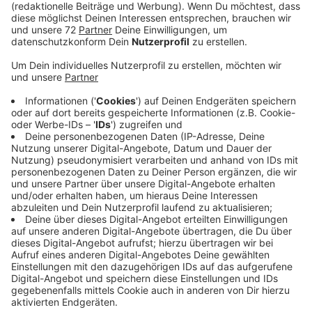
Nach dem Sommer soll es ja losgehen. Heute stellt
die Gemeinde Einzelheiten zum Umzug der Rathaus-
Mitarbeiter vor. Ein Großteil der Rathaus-Mitarbeiter
zieht in ein Übergangsquartier im Capeller Dorfkern an
der Ferdinand-Kortmann-Straße ein. Weil es im
vorgesehenen Büro-Gebäude allerdings nicht genug
Platz für alle gibt, zieht ein Fachbereich in die
ehemalige Gaststätte Mersch „Bei Pippo“ in Capelle
ein. 22 Jahre stand das Gebäude leer, jetzt bewegt
sich hier endlich wieder etwas. Derzeit bereitet eine
Baufirma das Gebäude vor. Der hintere Bereich, in dem
eine Kegelbahn untergebracht war, ist schon
abgerissen. Im ersten Obergeschoss sind vier
Wohnungen vorgesehen. Für das Dorf ist es damit eine
gleich dreifach gute Nachricht, dass die alte
Gaststätte saniert wird: Es entstehen neue