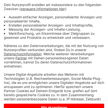
Wohnungen, ein Leerstand füllt sich wieder und
Rathaus-Mitarbeiter haben ein Übergangs-Quartier.
Das Nordkirchener Rathaus soll künftig mehr Platz für
Mitarbeiter und Besucher bieten und einen attraktiven
Eingangsbereich bekommen. Es heizt mit
umweltfreundlicher Erdwärme. Gut ein Jahr sind für die
Umbauarbeiten vorgesehen.
Anzeige
Anzeige