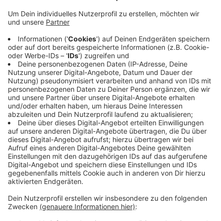
Die Fassade ist komplett abgerissen. Und bei Ihrem
Spaziergang durch den Ortskern, sehen Sie jetzt das
über 100 Jahre alte Mauerwerk. Bald verschwindet
das Mauerwerk wieder hinter einem Baugerüst.
Arbeiter fangen dann an das Rathaus neu zu dämmen
und die Fassade neu zu verklinkern. Parallel beginnen
auch die Dacharbeiten. Bis zum Ende des Jahres sollen
Fassade, Dach und neue Fenster fertig sein.
Anzeige
Anzeige