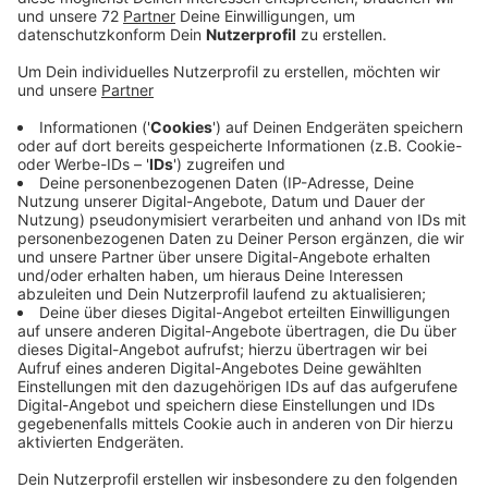
Anzeige
Umso mehr regt es Sie auf, wenn sich andere nicht
daran halten. Wie am Samstagnachmittag in
Nordkirchen. Hier trafen sich 28 Motarradfahrer,
überwiegend aus dem Ruhrgebiet, vor einem
geschlossenen Bikertreff. Die Polizei löste das
Treffen auf und erstattet nun Strafanzeige gegen die
Motorradfahrer, da Treffen von mehr als zwei
Menschen gegen das Infektionsgesetz verstoßen. Der
Besitzer des Bikertreffs und das Ordnungsamt in
Nordkirchen wollen nun noch deutlichere Hinweise vor
Ort anbringen, um auf das Kontaktverbot hinzuweisen.
Die Zahl der Corona-Infizierten im Kreis Coesfeld
steigt weiterhin: Mittlerweile gibt es 293 bestätigte
Fälle. Das sind fast 20 mehr als am Samstagvormittag.