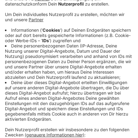
Die Experten haben insgesamt Fragebögen von über
630 Haushalten ausgewertet. Die meisten davon sind
Arbeitnehmer, die zu zweit oder zu dritt zu Hause
leben und nach Münster oder ins Ruhrgebiet zur Arbeit
pendeln. Von ihnen haben die meisten ein oder sogar
zwei Autos - aber nur jeder Zehnte hat ein Ticket für
den öffentlichen Nahverkehr. Denn: Die Haltestellen
seien zu weit entfernt und das Bahnangebot sei nicht
gut genug, um damit den Arbeitsplatz erreichen zu
können. Dagegen erreichen aber viele ihren
Arbeitsplatz schon mit dem Fahrrad. An diese
Ergebnisse knüpft die Gemeinde jetzt an und überlegt
zusammen mit den Experten, wo geeignete Standorte
für die Mobilstationen sein könnten und welche
Angebote es hier künftig geben soll.
Anzeige