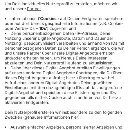
Anzeige
Das Auto hatte sich in einer Kurve mehrfach
überschlagen und war auf dem Dach zum Liegen
gekommen. Rettungskräfte brachten den Fahrer ins
Krankenhaus. Ärzte haben ihn untersucht und jetzt
steht fest: Er darf wieder nach Hause. Er hatte einen
riesen Schutzengel. Die Polizei klärt noch die
Unfallursache.
Anzeige
Anzeige