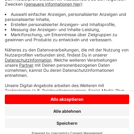
Apotheke), bei Sophia Lütke Aldenhövel per E-Mail an
wahlen@nordkirchen.de oder per telefonisch unter
(02596) 917-2002.
Anzeige
Anzeige
Anzeige
Anzeige