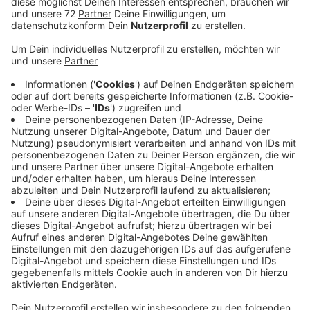
Anzeige
Die Gemeinde Nordkirchen sagt jetzt sie braucht
insgesamt 112 Helferinnen und Helfer. Interessierte
melden sich bei der Gemeinde.Für den Einsatz am
Wahltag werden noch Helferinnen und Helfer ab 16
Jahre gesucht, die daran Interesse haben und sich
aktiv daran beteiligen möchten, die Wahlen
ordnungsgemäß durchzuführen. Während des
Wahltages gibt es für jeden Helfer eine mehrstündige
Pause und es wird ein Erfrischungsgeld in Höhe von 50
Euro gezahlt. Wer sich als Wahlhelfer oder
Wahlhelferin für den 14. September 2025 zur
Verfügung stellt, wird automatisch auch für eine
eventuell notwendige Stichwahl am 28. September
2025 berücksichtigt. Wer Interesse hat, meldet sich
bitte beim Wahlamt an der Schloßstraße 4 (alte