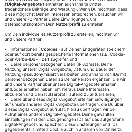
Veröffentlicht:
Freitag, 23.05.2025 12:18
Anzeige
Ein neuer Stand mit Lederwaren ergänzt jetzt das
Angebot. Hier ist es auch möglich Uhren-Batterien
wechseln zu lassen. Die Verwaltung bemüht sich
derzeit, den Wochenmarkt im Ortskern noch weiter zu
bereichern. „Wir haben aber noch ein wenig mehr Platz
für weitere neue Verkaufsstände, sagt Maike Teetz,
Stabsstelle Tourismus & Wirtschaftsförderung.
Insbesondere ein Angebot für frischen Fisch, Fleisch,
Brot oder Käse würde die Auswahl an regionalen
Produkten auf unserem Wochenmarkt optimal
ergänzen.“ Die Gemeinde unterstützt interessierte
Händler weiterhin und erhebt keine Standgebühren. Für
alles Organisatorische, Fragen und Anmerkungen rund