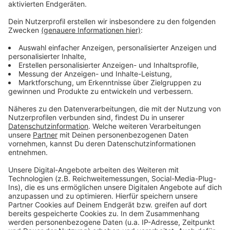
um den Wochenmarkt steht Sophia Lütke Aldenhövel
vom Team Bürgerservice als Ansprechpartnerin für die
Händler und Marktbeschicker zur Verfügung. Sie lädt
interessierte Händler ein, die familiäre Atmosphäre des
Marktes kennenzulernen und das Umfeld für ein paar
Wochen zu testen. Interessenten können sich melden
unter Tel. (02596) 917 2002 oder
sophia.luetkealdenhoevel@nordkirchen.de
Der Nordkirchener Wochenmarkt findet donnerstags
von 8 bis 13 Uhr im Mühlenpark neben der Bären-
Apotheke statt.
Anzeige