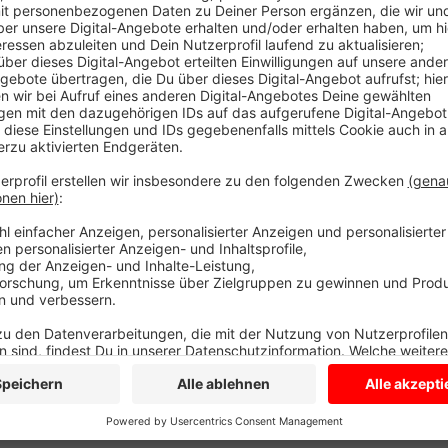
Auf der Nottulner Umgehungsstraße ist aber heute ei
Ein Stau, für den am Ende jeder Verständnis hatte. 
Kiepenkerl-Hörer Alexander. Er stand hier ebenfalls 
waren ausgestiegen, um einer Entenfamilie das Leben
gewatschelt war. Mehrere Auto- und ein Traktorfahrer
der Straße und brachten sie in Sicherheit.
Anzeige