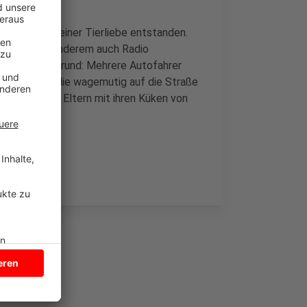
n Stau aus reiner Tierliebe entstanden.
So wie unter anderem auch Radio
im Stau. Der Grund: Mehrere Autofahrer
 zu retten, die wagemutig auf die Straße
 trieben die Eltern mit ihren Küken von