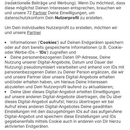
der historische Ortskern noch verbessern lässt.
Veröffentlicht:
Donnerstag, 06.02.2025 13:49
Anzeige
Es gehe hauptsächlich darum die Aufenthaltsqualität
zu erhöhen. Ideen dafür: den Nonnenbach erlebbar
machen. Und neue Aufenthaltsräume schaffen. Auch
Bänke und weiteres Stadtmobiliar sollten erneuert
oder wenigstens aufgefrischt werden. Auch der
Verkehr, vor allem der ruhende sei zu betrachten.
Parkplätze sollten aber nicht ersatzlos wegfallen.
Weitere Wünsche: Gestaltung des Kastanienplatzes,
des Stiftsplatzes und des Bereiches hinter dem
Rathaus. Was genau machbar ist, arbeiten Gemeinde
und ein Planungsbüro jetzt zusammen aus. Die Pläne