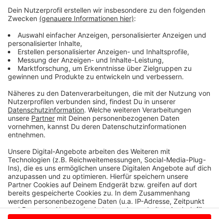
wollen sie dann Anfang Juli (1.7.) erneut mit Nottulnern
diskutieren. Vorher soll es Gespräche mit Politik,
Vereinen und Unternehmen im Ortskern geben. Den
Diskussionstermin Anfang Juli (1.7.) nennt die
Gemeinde extra früh, damit beim nächsten Mal
möglichst mehr Menschen sich beteiligen ihren
Ortskern zu entwickeln. Dieses Mal waren 20
Nottulner dabei - zu wenig, waren sich Gemeinde und
Teilnehmer einig.
Anzeige
Anzeige