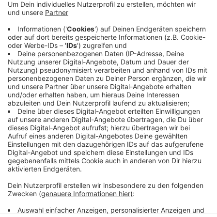
Die Kreisstraße nach Schapdetten hinter der Einfahrt
zum Gewerbegebiet Beisenbsch ist gesperrt und die B
525 ist in beiden Richtungen verengt. Das wirkt sich
auf die Busse der Regionalverkehr Münsterland aus.
Die Fahrt kann länger dauern, da im Baustellen-Bereich
Tempo 30 gilt. Und mehrere Haltestellen fallen weg.
Die RVM hat Ersatzhaltestellen eingerichtet. Mehr
Infos gibt es
HIER
.
Anzeige
Anzeige