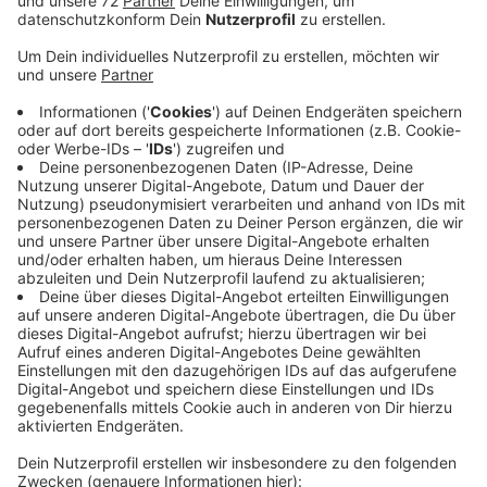
Die Anlagen sollen Strom für 30 000 Haushalte im Jahr
liefern. Das formale Verfahren läuft, den aktuellen
Stand wollen die Stadtwerke heute bei einer
Windmesse auf dem Hof Stockmann vorstellen. Die
Initiative Gegenwind wehrt sich gegen das Projekt und
organisiert vor dem Start der Windmesse eine
Demonstration auf dem Oberstockumer Weg. Die
Windräder sind zu nach an der Wohnsiedlung geplant
und schaden dem Landschaftsbild. In dem
Vorbescheid bestätigt der Kreis, dass sich alle
Standorte planungsrechtlich für den Bau von
Windanlagen eignen. Die Stadtwerke Münster wollen
mit Gutachten beweisen, dass die Windräder weder
der Natur noch den Anwohnern schaden. Ein Baustart
der Anlagen könnte in drei Jahren sein. Die Polizei
begleitet die Demo heute und sorgt für Sicherheit.