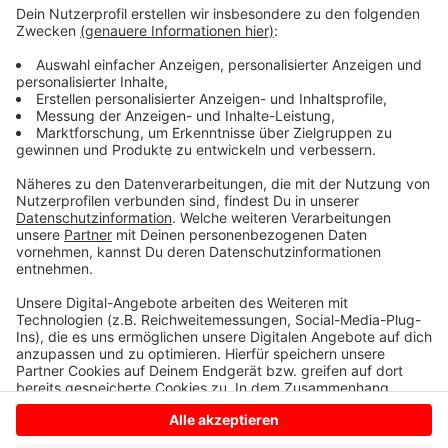
Beschreibung des Beifahrers:
-männlich -40-42 Jahre -stabile Statur -dunkle Haare
Erste Ermittlungen ergaben, dass die angebrachten
Kennzeichen nicht zu dem Auto gehören. Die Polizei in
Dülmen bittet unter 02594-793611 um Hinweise.
Anzeige
Anzeige
Anzeige