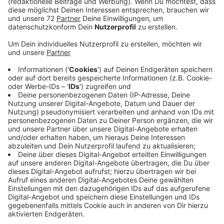
Anzeige
Die Polizei sucht eine Autofahrerin und ihren Beifahrer.
Sie sind heute Vormittag in Nottuln durch
rücksichtsloses Verhalten aufgefallen. Eine
Fußgängerin bat darum ein Stück vorzufahren, weil das
Auto auf dem Zebrastreifen an der Von-der-Reck-
Straße stand. Der Beifahrer beleidigte die Frau nur. Als
diese dann auf dem Zebrastreifen stand, fuhr die
Autofahrerin plötzlich los und rechts an der
Nottulnerin vorbei. Die sprang mit einem Schreck zur
Seite, weil sie befürchtete von dem weißen Opel Agila
angefahren zu werden. Die Polizei sucht Autofahrerin
und Beifahrer jetzt.
Beschreibung der Fahrerin:
-weiblich -38-40 Jahre -stabile Statur -braune Haare
zum Zopf gebunden