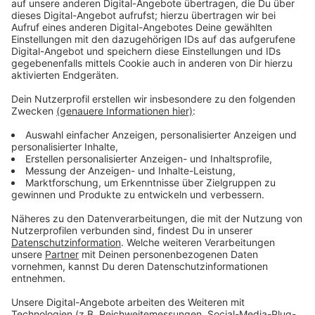
Wunsch in Erfüllung geht.
Los geht es das Konzert um 19.30 Uhr. Der Eintritt ist
frei, Spenden sind willkommen.
Anzeige
Lichterritual am Rathausbrunnen
Anzeige
Bürgermeister Dietmar Thönnes und die
Friedensinitiative begleiten das Konzert mit
Wortbeiträgen. Cellistin Elisabeth Fürniss von der
Musikhochschule Münster gestaltet den Abend
gemeinsam mit der japanischen Pianistin Naho Suzuki,
preisgekrönte Absolventin der Folkwang Universität
der Künste und der Musikhochschule Münster.