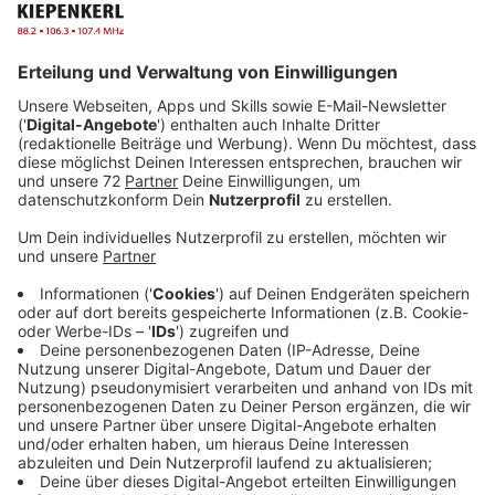
Anzeige
Konzert und Kraniche falten
Anzeige
In Gedenken an die vielen Todesopfer gibt es ein
Konzert in der alten Amtmannei und eine Aktion am
Rathausbrunnen. Unter anderem sammeln die
Organisatoren gefaltete Papier-Kraniche ein.
Dahinter steht das Schicksal von Sadako Sasaki aus
Hiroshima. Das Mädchen war als Spätfolge der
Atombombe an Leukämie erkrankt und gestorben.
Sadako hatte vor ihrem Tod versucht 1000 Kraniche
zu falten, weil eine Legende versprach, dass dann ein