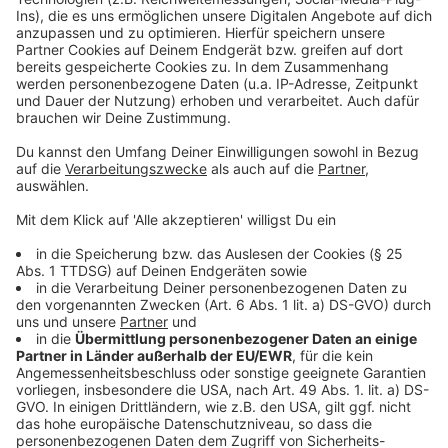
Auf dem Programm stehen zwei große Werke der
Kammermusik: Beethovens Sonate g-moll op. 5 Nr. 2
und Brahms’ Sonate e-moll op. 38. "Die emotional
vielschichtigen Kompositionen verbinden Energie und
Nachdenklichkeit", heißt es im Pressetext. Das sei
"eine musikalische Brücke zum stillen Lichterritual, das
im Anschluss am Rathausbrunnen stattfindet".
Zusätzlich bietet die Friedensinitiative die Möglichkeit,
gemeinsam am Brunnen Kraniche zu falten. Die Idee
geht zurück auf die an Leukämie erkrankte Sadako
Sasaki. Bis zu ihrem Tod am 25. Oktober 1955 fertigte
Sasaki – in der Hoffnung auf Heilung – 644 Kraniche
an. Ihre Mitschüler vollendeten ihr Werk – und
begruben sie mit 1000 Kranichen.
Anzeige