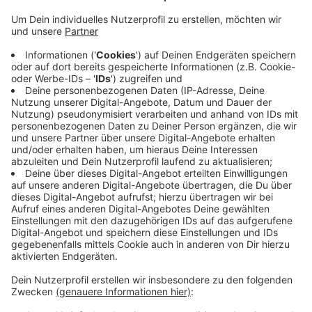
Anzeige
Im vergangenen Jahr war es der Gemeinde wegen des
bundesweiten Fachkräftemangels nicht gelungen
offene Stellen wieder zu besetzen. Mit viel Einsatz
und der Hilfe der DLRG Ortsgruppe gelang es dem
kleinen Team trotzdem die gewohnten
Öffnungszeiten aufrecht zu erhalten. Bei den
Mitarbeitern sammelten sich dadurch allerdings
Überstunden und Resturlaubstage an. Um diese
abzubauen, entschloss sich die Gemeinde zu den
heute endenden Betriebsferien.
Anzeige