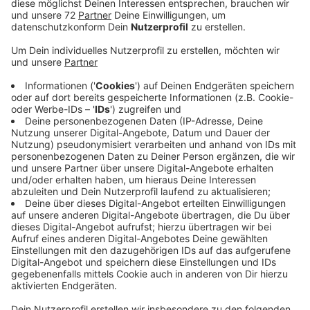
Anzeige
Viele von Ihnen wollen wissen, wie es nach der
peinlichen Panne mit Werbe-Blättchen des
Unternehmens weitergeht. Das Unternehmen hatte
damit geworben, bei unterschriebenen Verträgen Geld
an die Hospizbewegung Nottuln zu spenden. Allerdings
war das nicht mit der Hospizbewegung abgesprochen.
Das Team hat jetzt Sorge, dass die Hospizbewegung
Vertrauen bei den Menschen verliert. Es hat sich einen
Anwalt genommem, um rechtlich auf Nummer Sicher
zu gehen. Dieser habe bereits ein entsprechendes
Schreiben an die Deutsche Glasfaser geschickt, mit
der Aufforderung, Stellung zu nehmen. Das
Unternehmen Deutsche Glasfaser hat bereits alle
Flugblätter eingesammelt. Es bemüht sich um
Wiedergutmachung und hat sich entschuldigt. Es sei