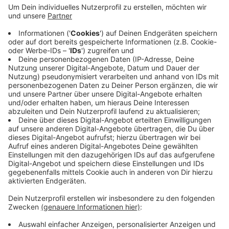
In Höhe des Autohauses waren am Freitagabend zwei
Autos zusammengestoßen. Die Polizei hat jetzt
ermittelt, was passiert ist: Ein Autofahrer wollte von
einem Parkplatz auf die Straße abbiegen. Dabei hat er
ein anderes Auto übersehen, das auf der Straße
unterwegs war. Beide Autos stießen zusammen. Dabei
gab es zwei Leichtverletzte: eine Frau aus Nottuln und
ein Kleinkind.
Anzeige
Anzeige