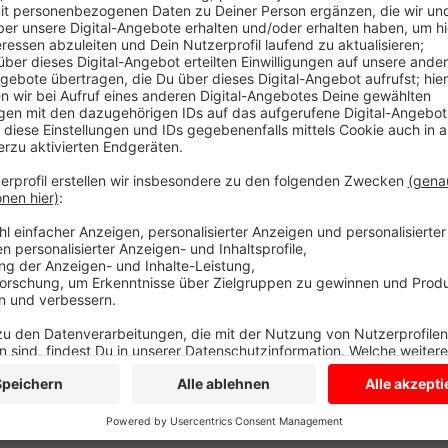
Der Verein hat über den Entwurf der Regionalverkehr
Kleinigkeiten ist alles okay. Die Pandemie hat viele
mit der neuen Ringlinie zurückgewinnen. Auf der neu
Bürgerbus auch den Longinusturm an, aber nur auf B
Fahrplan noch einarbeiten. Mitte Juli setzt sich da
zusammen, um letzte Feinheiten abzuklären. Vorauss
neue Fahrplan. Die neue Ringlinie führt von Nottuln
Flothfeld, Tilbeck, Schapdetten, Stevern und zurück.
Longinusturm mit dabei. Der Bürgerbus fährt das gan
Fahrgästen ist das bereits großes Gesprächsthema, s
Anzeige