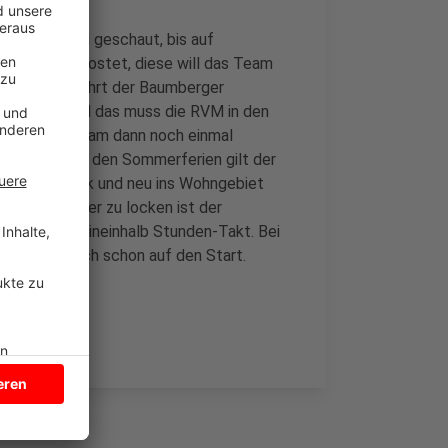
 Münsterland geschaut, bis auf
 Fahrgäste gekostet, diese will das Team
en Strecke fährt der Baumberger
estellung. Und das muss die RVM in den
s Bürgerbus-Team dann noch einmal
ichtlich nach den Sommerferien gilt der
 über Havixbeck und neu ins Wohngebiet
 Um Ausflügler zu locken ist der
ze in einem eineinhalb Stunden-Takt. Bei
ie freuen sich schon auf den Start.