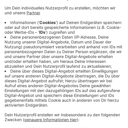
Anzeige
Sie schließt mit hoher Wahrscheinlichkeit aus, dass der
Mann einen Verkehrsunfall hatte. Die Ärzte hätten
darauf keine Hinweise gefunden. Auch seien die
Verletzungen nicht so schwer, wie auf den ersten Blick
angenommen. Weitere Ermittlungen und
Untersuchungen sollen jetzt klären, warum sich der
Mann in einem so schlechten gesundheitlichen
Zustand befand. Der Nottulner selbst hatte
widersprüchliche Angaben gemacht.
Anzeige