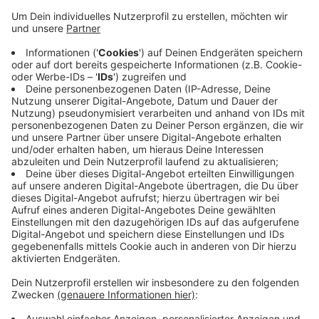
Das ist für eine gute Sichtbarkeit wichtig.
Zugewucherte Schilder beispielsweise sind eine
Unfallgefahr. Die Gemeinde Nottuln räumt heute
Mittag ein, es ist nicht möglich, überall gleichzeitig zu
sein. In dieser und in der kommenden Woche hat das
Beschneiden der zu hoch gewachsenen Pflanzen
Vorrang. Hilfe hat sich das Team bereits von einer
entsprechenden Firma geholt. Schwerpunkt sind
zunächst der Buckenkamp, die Daruper Straße, die
Frieda-Nadig-Straße und die Kinderspielplätze in der
Gemeinde.
Anzeige