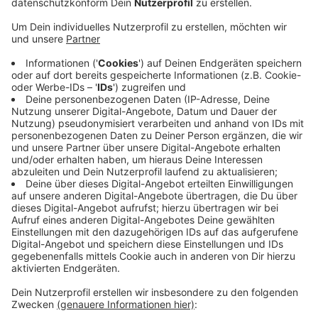
Anzeige
Ein 33-jähriger Nottulner soll auf einen anderen Mann
geschossen haben. Dieser bliebt unverletzt, ebenso
andere Menschen, die sich auf dem
Tankstellengelände aufhielten. Die Polizei nahm den
mutmaßlichen Schützen später in der Elisabeth-
Selbert-Straße fest. Er war betrunken. Ein Alkoholtest
ergab 2,1 Promille. Die Polizei nahm den Verdächtigen
mit. Er verbrachte die Nacht auf der Wache. Noch
offen ist, warum er die Schreckschusswaffe
abfeuerte. Das sollen die weiteren Ermittlungen
klären.
Anzeige