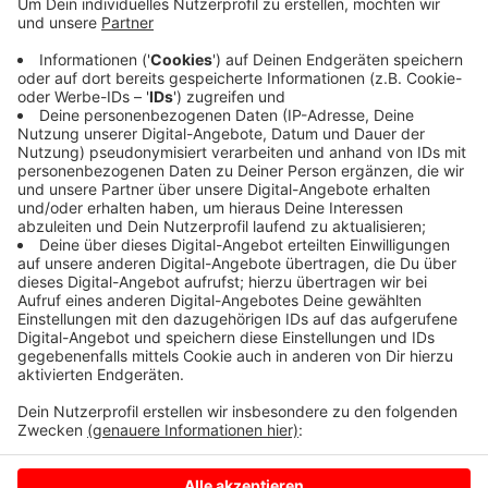
Anzeige
Das möchte ein Förderverein durch Spendengeld
möglich machen. Die Zeit drängt, die Geräte für den
geplanten Fitnessbereich müssen bis kommenden
Freitag bestellt werden. Alle Infos zum Spenden gibt
es
HIER
.
Anzeige
Anzeige