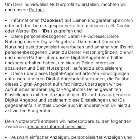
Anzeige
In dem neuen Trainingszentrum sollen sich die
Polizeibehörden Coesfeld, Borken, Hamm, Münster,
Steinfurt und Warendorf auf alle möglichen Einsätze
vorbereiten- sowohl auf Alltagssituationen wie
Autounfälle, aber auch auf Extremsituationen wie
Amokläufe.
Anzeige
Anzeige