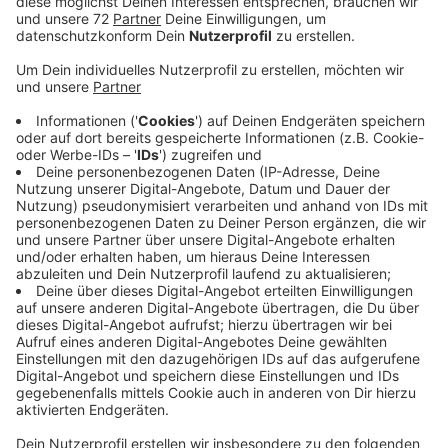
Anzeige
Dabei ging es darum, zu schauen, welche Arbeit wer
übernimmt und was sich verbessern lässt. Je mehr
Hände mit anpacken, umso besser ist das Ergebnis:
Die Gemeinde und die Bürgerstiftung möchten weitere
Vereine und Gruppen ins Boot holen. Bei einem Treffen
im Januar soll dann geklärt werden, wie sich die Arbeit
am besten koordinieren lässt, um den Rhodepark in
Ordnung zu halten. Dabei soll es dann beispielsweise
um den Rückschnitt der Blumenwiese gehen und wer
den Grünschnitt abholt. Jetzt im Herbst und Winter
ruht die Arbeit, doch noch vor dem Frühling sollen die
weiteren Schritte feststehen. In diesen Tagen bringt
der Bauhof noch Stellen in Wegen in Ordnung, die
durch Starkregen abgesackt sind. Und es findet noch
eine Baumkontrolle statt. Dabei prüft der Bauhof den