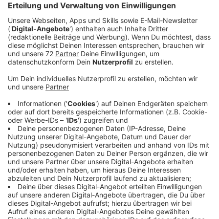
Jetzt informiert sie über den neuesten Stand. Der
Kreis Coesfeld und das Regionalforstamt fühlen sich
beide nicht zuständig - daher räumt niemand den Müll
weg. Für Stefan Kohaus von der Gemeinde ist das
nicht tragbar. Es sei eine unendliche Geschichte und es
sei wichtig zu wissen, wer für den Müll zuständig ist.
Schließlich gehe es auch um Umwelt- und
Naturschutz. Spülmittelflaschen aus den 70er Jahren,
rote Abdeckplanen und große schadstoffbelastete
Platten liegen hier zum Beispiel. Die Gemeinde selbst
kann den Müll nicht wegräumen - bietet aber an ihn
abzutransportieren, wenn der Kreis oder das Forstamt
ihn bergen. Wir haben beim Kreis nochmal nachgefragt
- er fordert das Regionalforstamt jetzt nochmal auf,
den Müll wegzuräumen - ob das klappt? Wir bleiben
dran.