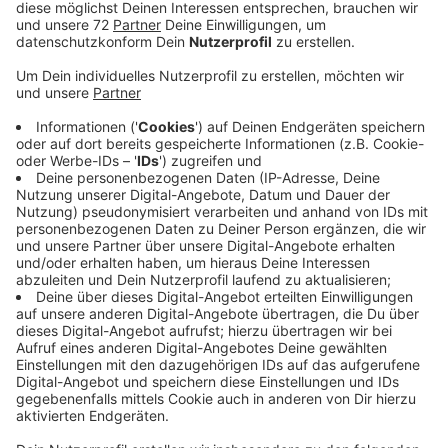
macht den Fall vom Wochenende daher jetzt
öffentlich.
Veröffentlicht:
Mittwoch, 15.11.2023 14:57
Anzeige
Die Gemeinde hofft auf Hinweise zu dem unbekannten
Verursacher, damit sie ihm alles in Rechnung stellen
kann. Der Unbekannte hatte den Müll einfach
komplett auf die Straße gekippt. Die Rufbereitschaft
des Wasserwerks rückte am Sonntagabend aus, schob
den Müll zunächst von der Straße. Jetzt ist die wilde
Müllkippe mit Warnbarken abgesichert - um
Verkehrsteilnehmer auf die Gefahrenstelle
aufmerksam zu machen. Der Baubetriebshof räumt
den Müll in den nächsten Tagen weg und entsorgt in