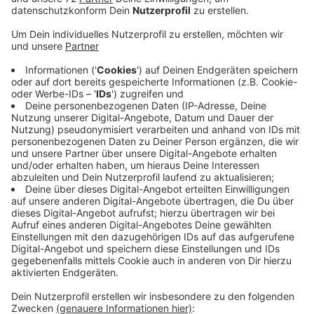
Anzeige
Auf der A1 waren am frühen Nachmittag gleich drei
Autos ineinander gefahren. Ein Fahrer wurde bei dem
Unfall leicht verletzt. Die Autos stehen auf der
Fahrbahn, Abschlepper ziehen sie momentan auf den
Standstreifen. Eine Fahrspur bleibt wegen der
Unfallaufnahme noch gesperrt, sagt die Polizei. #
Kurzfristig haben Sie auch in Nottuln wieder freie
Fahrt. In der Bauerschaft Buxtrup waren heute Mittag
zwei Autos an der Kreuzung nach Schapdetten und
Nottuln-Mitte zusammengestoßen. Ein Mensch wurde
verletzt. Auch hier sind Abschlepper dabei, die
kaputten Autos aufzuladen.
Die Polizei ermittelt jetzt die Ursachen der Unfälle.