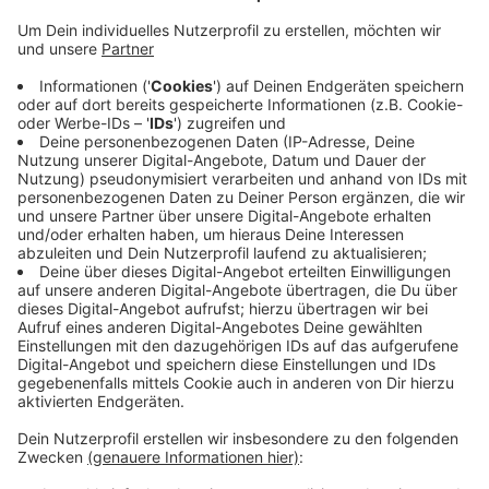
In Lüdinghausen und Nottuln sorgte Starkregen bei
einigen von Ihnen für Probleme. Kreisbrandmeister
Christoph Nolte zieht Bilanz: "Der Schwerpunkt lag
hierbei bei vollgelaufenen Kellern. Vollgelaufen
insofern, dass durchschnittlich zehn bis 15 Zentimeter
Wasser anzutreffen waren, wo die Feuerwehr natürlich
auch eingreifen kann." Insgesamt waren über 40
Einsatzkräfte unterwegs. Sie mussten sich vereinzelt
auch um umgekippte Bäume an Straßen und Wegen
kümmern. Dabei wurde ein Feuerwehrmann leicht
verletzt. Mittlerweile ist er wohlauf und aus dem
Krankenhaus entlassen.
Anzeige