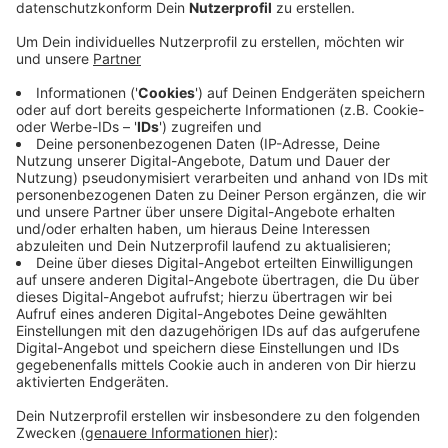
Die Vorgaben zur Ausrichtung der Dachkanten seien zu
ungenau. Geklagt hatten Anwohner aus der
Nachbarschaft. Allerdings waren ihre Kritikpunkte
andere. Sie befürchteten zu viel Verkehr und dass das
zusätzliche Schmutzwasser die Kanalisation
überlastet. Dem folgte das Gericht nicht. Den im Urteil
kritisierten Fehler kann die Gemeinde beheben, indem
sie den Bebauungsplan nachbessert. Das soll noch in
diesem Jahr passieren, sagt Nottulns Bürgermeister
Dietmar Thönnes auf unsere Nachfrage. Die bereits
laufenden Erschließungsarbeiten gehen weiter. Bereits
erteilte Baugenehmigungen bleiben wirksam. Die
Gemeinde Nottuln geht davon aus, dass sich die
Arbeiten durch das heutige Urteil kaum verzögern.
Anzeige